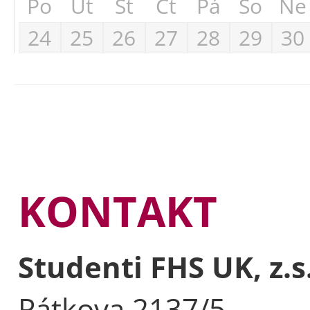
Po
Út
St
Čt
Pá
So
Ne
24
25
26
27
28
29
30
KONTAKT
Studenti FHS UK, z.s
Pátkova 2137/5